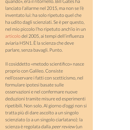
quando», era il ritornello. Bill Gates ha 
lanciato l’allarme nel 2015, ma non se l’è 
inventato lui: ha solo ripetuto quel che 
ha udito dagli scienziati. Se è per questo, 
nel mio piccolo l’ho ripetuto anch’io in un 
articolo
 del 2005, ai tempi dell’influenza 
aviaria H5N1. È la scienza che deve 
parlare, senza bavagli. Punto.
Il cosiddetto «metodo scientifico» nasce 
proprio con Galileo. Consiste 
nell’osservare i fatti con scetticismo, nel 
formulare ipotesi basate sulle 
osservazioni e nel confermare nuove 
deduzioni tramite misure ed esperimenti 
ripetibili. Non solo. Al giorno d’oggi non si 
tratta più di dare ascolto a un singolo 
scienziato (o a un singolo ciarlatano): la 
scienza è regolata dalla 
peer review
 (un 