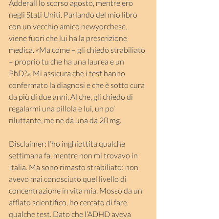
Adderall lo scorso agosto, mentre ero 
negli Stati Uniti. Parlando del mio libro 
con un vecchio amico newyorchese, 
viene fuori che lui ha la prescrizione 
medica. «Ma come – gli chiedo strabiliato 
– proprio tu che ha una laurea e un 
PhD?». Mi assicura che i test hanno 
confermato la diagnosi e che è sotto cura 
da più di due anni. Al che, gli chiedo di 
regalarmi una pillola e lui, un po’ 
riluttante, me ne dà una da 20 mg.
Disclaimer: l’ho inghiottita qualche 
settimana fa, mentre non mi trovavo in 
Italia. Ma sono rimasto strabiliato: non 
avevo mai conosciuto quel livello di 
concentrazione in vita mia. Mosso da un 
afflato scientifico, ho cercato di fare 
qualche test. Dato che l’ADHD aveva 