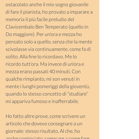
ostacolato anche il mio sogno giovanile 
di fare il pianista, ho provato a imparare a 
memoria il più facile preludio del 
Clavicembalo Ben Temperato (quello in 
Do maggiore). Per un’ora e mezza ho 
pensato solo a quello, senza che la mente 
scivolasse via continuamente, come fa di 
solito. Alla fine lo ricordavo. Me lo 
ricordo tutt’ora. Ma invece di un’ora e 
mezza erano passati 40 minuti. Con 
qualche rimpianto, mi son venuti in 
mente i lunghi pomeriggi della gioventù, 
quando lo stesso concetto di “studiare” 
mi appariva fumoso e inafferrabile.
Ho fatto altre prove, come scrivere un 
articolo che dovevo consegnare a un 
giornale: stesso risultato. Al che, ho 
anche cominciato a pensare a come fare 