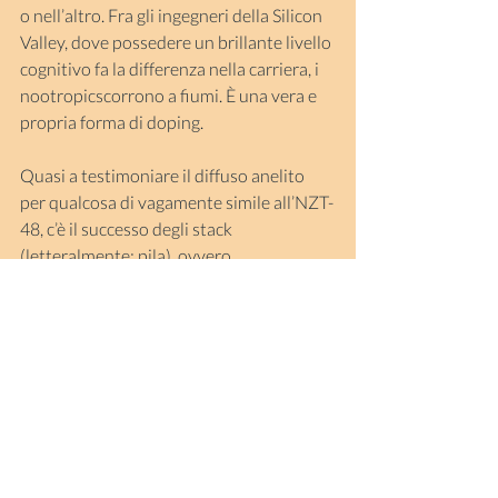
o nell’altro. Fra gli ingegneri della Silicon 
Valley, dove possedere un brillante livello 
cognitivo fa la differenza nella carriera, i 
nootropicscorrono a fiumi. È una vera e 
propria forma di doping.
Quasi a testimoniare il diffuso anelito 
per qualcosa di vagamente simile all’NZT-
48, c’è il successo degli stack 
(letteralmente: pila), ovvero 
combinazioni di sostanze più o meno 
naturali con un presunto effetto 
nootropico. Essendo considerati 
“prodotti da banco” sono venduti 
liberamente. Su Amazon America ci sono 
37 pagine web che offrono centinaia di 
pillole diverse, come Mind Matrix, 
Optimind o Neurofit.