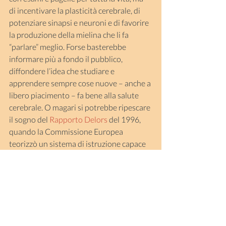
di incentivare la plasticità cerebrale, di 
potenziare sinapsi e neuroni e di favorire 
la produzione della mielina che li fa 
“parlare” meglio. Forse basterebbe 
informare più a fondo il pubblico, 
diffondere l’idea che studiare e 
apprendere sempre cose nuove – anche a 
libero piacimento – fa bene alla salute 
cerebrale. O magari si potrebbe ripescare 
il sogno del 
Rapporto Delors
 del 1996, 
quando la Commissione Europea 
teorizzò un sistema di istruzione capace 
di attraversare l’arco dell’esistenza e 
poggiato su “quattro pilastri”: «imparare 
a conoscere, imparare a fare, imparare a 
essere, imparare a vivere insieme».
Un’utopia? Eppure sarebbe il momento 