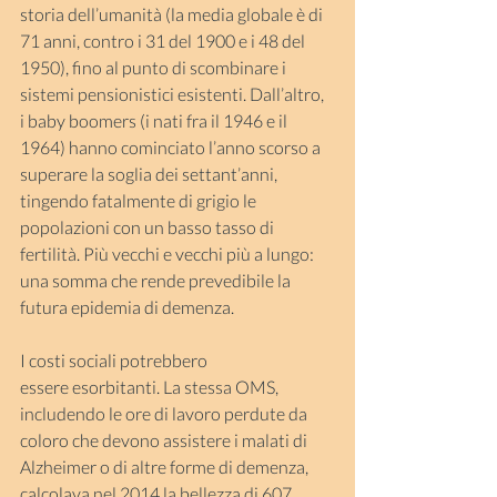
storia dell’umanità (la media globale è di 
71 anni, contro i 31 del 1900 e i 48 del 
1950), fino al punto di scombinare i 
sistemi pensionistici esistenti. Dall’altro, 
i baby boomers (i nati fra il 1946 e il 
1964) hanno cominciato l’anno scorso a 
superare la soglia dei settant’anni, 
tingendo fatalmente di grigio le 
popolazioni con un basso tasso di 
fertilità. Più vecchi e vecchi più a lungo: 
una somma che rende prevedibile la 
futura epidemia di demenza.
I costi sociali potrebbero 
essere esorbitanti. La stessa OMS, 
includendo le ore di lavoro perdute da 
coloro che devono assistere i malati di 
Alzheimer o di altre forme di demenza, 
calcolava nel 2014 la bellezza di 607 