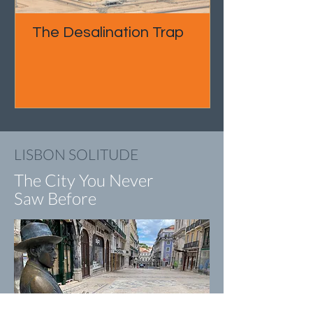
The Desalination Trap
LISBON SOLITUDE
The City You Never
Saw Before